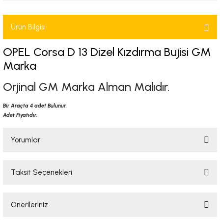
-2001)
Ürün Bilgisi
-2011)
OPEL Corsa D 13 Dizel Kızdırma Bujisi GM
-)
Marka
Orjinal GM Marka Alman Malıdır.
009-2017)
Bir Araçta 4 adet Bulunur.
3-2010)
Adet Fiyatıdır.
-)
Yorumlar
KA X
Taksit Seçenekleri
Bu ürüne ilk yorumu siz yapın!
2-)
Önerileriniz
Yorum Yaz
9-1995)