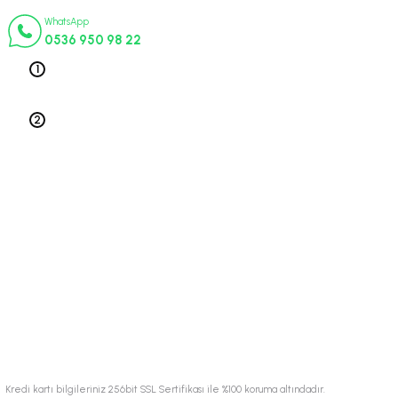
18-)
WhatsApp
0536 950 98 22
(2018-)
Telefon 1
0212 563 19 47
(2017-)
Telefon 2
0212 578 79 52
2001)
Üyelik
-)
Kurumsal
Alışveriş
© 2024 Tüm hakları saklıdır.
Kredi kartı bilgileriniz 256bit SSL Sertifikası ile %100 koruma altındadır.