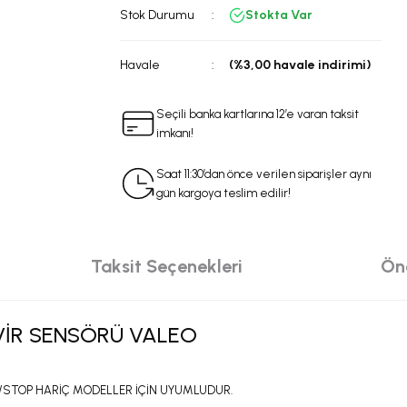
Stok Durumu
Stokta Var
Havale
(%3,00 havale indirimi)
Seçili banka kartlarına 12’e varan taksit
imkanı!
Saat 11:30’dan önce verilen siparişler aynı
gün kargoya teslim edilir!
Taksit Seçenekleri
Öne
EVİR SENSÖRÜ VALEO
ART/STOP HARİÇ MODELLER İÇİN UYUMLUDUR.