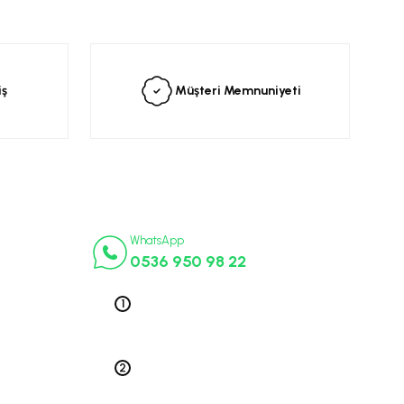
siniz.
iş
Müşteri Memnuniyeti
İletişim Numaraları
ça
WhatsApp
0536 950 98 22
k Parça
ek Parça
Telefon 1
0212 563 19 47
ça
edek Parça
Telefon 2
 Parça
0212 578 79 52