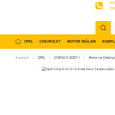
021
021
Sipariş
OPEL
CHEVROLET
MOTOR YAĞLARI
KOMPL
Anasayfa
OPEL
CORSA D (2007-)
Motor ve Debriya