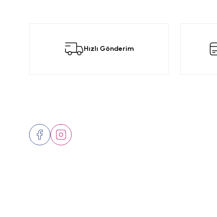
Bu ürünün fiyat bilgisi, resim, ürün açıklamalarında ve diğer konular
Görüş ve önerileriniz için teşekkür ederiz.
Bu
Hızlı Gönderim
Ürün resmi kalitesiz, bozuk veya görüntülenemiyor.
Ürün açıklamasında eksik bilgiler bulunuyor.
Ürün bilgilerinde hatalar bulunuyor.
Ürün fiyatı diğer sitelerden daha pahalı.
Bizi Takip Edin
Üyelik
Bu ürüne benzer farklı alternatifler olmalı.
Hakkımızd
İletişim
Markalar