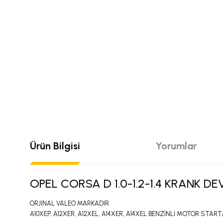
Ürün Bilgisi
Yorumlar
OPEL CORSA D 1.0-1.2-1.4 KRANK D
ORJİNAL VALEO MARKADIR.
A10XEP, A12XER, A12XEL, A14XER, A14XEL BENZİNLİ MOTOR ST