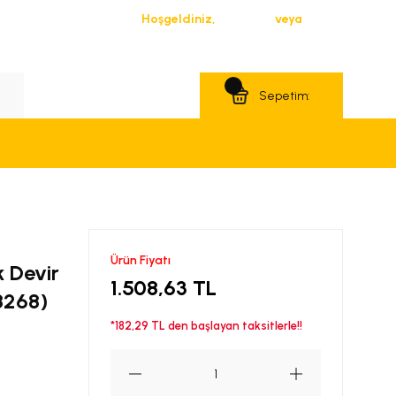
Hoşgeldiniz,
Giriş Yap
veya
Üye Ol
Teklif Al
Sepetim:
Ürün Fiyatı
k Devir
1.508,63 TL
8268)
*182,29 TL den başlayan taksitlerle!!