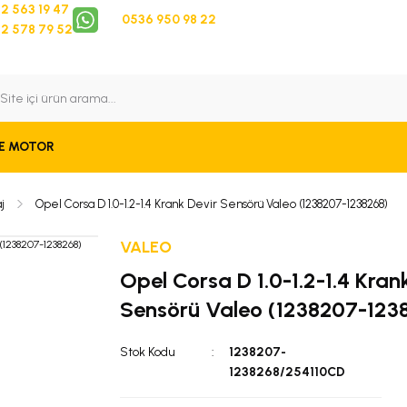
2 563 19 47
0536 950 98 22
2 578 79 52
 Takip
Bize Ulaşın
E MOTOR
j
Opel Corsa D 1.0-1.2-1.4 Krank Devir Sensörü Valeo (1238207-1238268)
VALEO
Opel Corsa D 1.0-1.2-1.4 Kran
Sensörü Valeo (1238207-123
Stok Kodu
1238207-
1238268/254110CD