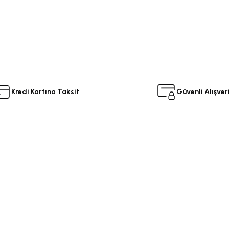
da yetersiz gördüğünüz noktaları öneri formunu kullanarak tarafımıza iletebilir
 ürüne ilk yorumu siz yapın!
Kredi Kartına Taksit
Güvenli Alışver
Yorum Yaz
Kurumsal
Alışveriş
a
Üyelik Sözleşmesi
Opel Yedek Par
Gizlilik ve Güvenlik
Opel Astra Yede
Ürün İade
Opel Corsa Yed
Gönder
Mesafeli Satış Sözleşmesi
Online Opel Par