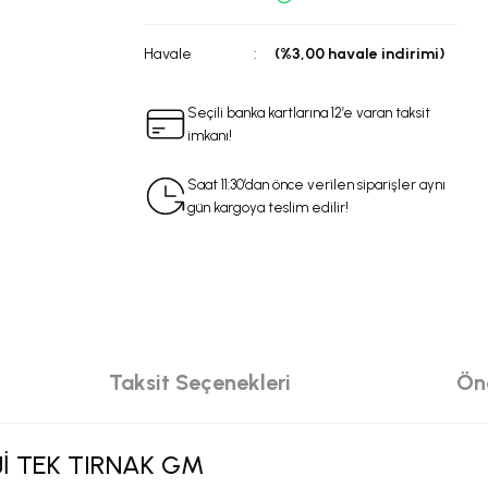
Havale
(%3,00 havale indirimi)
Seçili banka kartlarına 12’e varan taksit
imkanı!
Saat 11:30’dan önce verilen siparişler aynı
gün kargoya teslim edilir!
Taksit Seçenekleri
Öne
Jİ TEK TIRNAK GM