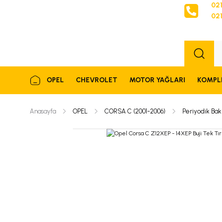
021
021
Sipariş
OPEL
CHEVROLET
MOTOR YAĞLARI
KOMPL
Anasayfa
OPEL
CORSA C (2001-2006)
Periyodik Bak