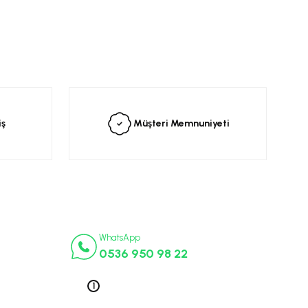
siniz.
iş
Müşteri Memnuniyeti
İletişim Numaraları
ça
WhatsApp
0536 950 98 22
k Parça
ek Parça
Telefon 1
0212 563 19 47
ça