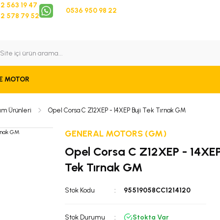
2 563 19 47
0536 950 98 22
2 578 79 52
 Takip
Bize Ulaşın
E MOTOR
ım Ürünleri
Opel Corsa C Z12XEP - 14XEP Buji Tek Tırnak GM
GENERAL MOTORS (GM)
Opel Corsa C Z12XEP - 14XEP
Tek Tırnak GM
Stok Kodu
95519058CC1214120
Stok Durumu
Stokta Var