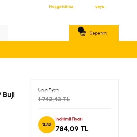
Hoşgeldiniz,
Giriş Yap
veya
Üye Ol
Teklif Al
Sepetim:
Ürün Fiyatı
 Buji
1.742,43 TL
İndirimli Fiyatı
%55
784,09 TL