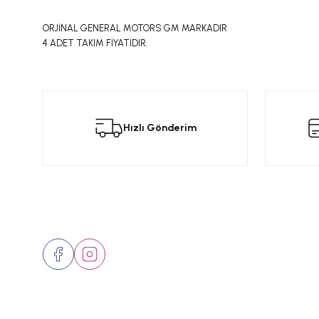
ORJİNAL GENERAL MOTORS GM MARKADIR
4 ADET TAKIM FİYATIDIR.
Bu ürünün fiyat bilgisi, resim, ürün açıklamalarında ve diğer konular
Görüş ve önerileriniz için teşekkür ederiz.
Bu
Hızlı Gönderim
Ürün resmi kalitesiz, bozuk veya görüntülenemiyor.
Ürün açıklamasında eksik bilgiler bulunuyor.
Ürün bilgilerinde hatalar bulunuyor.
Ürün fiyatı diğer sitelerden daha pahalı.
Bizi Takip Edin
Üyelik
Bu ürüne benzer farklı alternatifler olmalı.
Hakkımızd
İletişim
Markalar