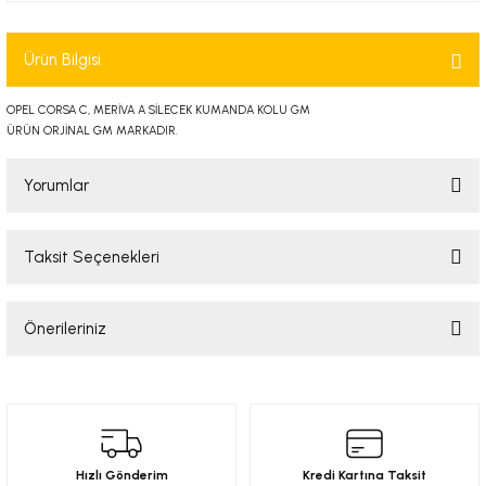
-2001)
Ürün Bilgisi
-2011)
OPEL CORSA C, MERİVA A SİLECEK KUMANDA KOLU GM
-)
ÜRÜN ORJİNAL GM MARKADIR.
Yorumlar
009-2017)
3-2010)
Taksit Seçenekleri
Bu ürüne ilk yorumu siz yapın!
-)
Önerileriniz
Yorum Yaz
KA X
Bu ürünün fiyat bilgisi, resim, ürün açıklamalarında ve diğer konularda
yetersiz gördüğünüz noktaları öneri formunu kullanarak tarafımıza
2-)
iletebilirsiniz.
Görüş ve önerileriniz için teşekkür ederiz.
9-1995)
Hızlı Gönderim
Kredi Kartına Taksit