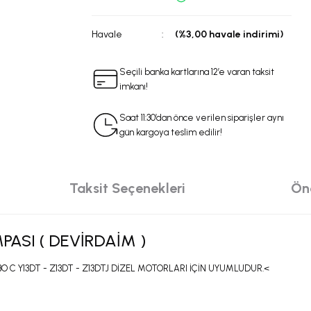
Havale
(%3,00 havale indirimi)
Seçili banka kartlarına 12’e varan taksit
imkanı!
Saat 11:30’dan önce verilen siparişler aynı
gün kargoya teslim edilir!
Taksit Seçenekleri
Öne
ASI ( DEVİRDAİM )
C Y13DT - Z13DT - Z13DTJ DİZEL MOTORLARI İÇİN UYUMLUDUR.<
da yetersiz gördüğünüz noktaları öneri formunu kullanarak tarafımıza iletebilir