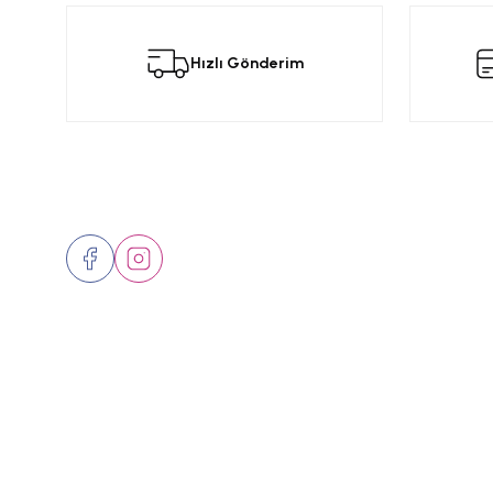
Görüş ve önerileriniz için teşekkür ederiz.
Bu
Hızlı Gönderim
Ürün resmi kalitesiz, bozuk veya görüntülenemiyor.
Ürün açıklamasında eksik bilgiler bulunuyor.
Ürün bilgilerinde hatalar bulunuyor.
Ürün fiyatı diğer sitelerden daha pahalı.
Bizi Takip Edin
Üyelik
Bu ürüne benzer farklı alternatifler olmalı.
Hakkımızd
İletişim
Markalar