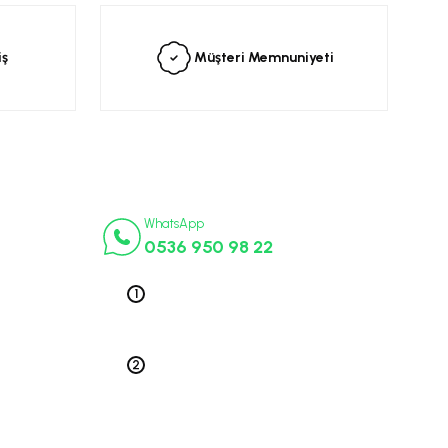
iş
Müşteri Memnuniyeti
İletişim Numaraları
ça
WhatsApp
0536 950 98 22
k Parça
ek Parça
Telefon 1
0212 563 19 47
ça
edek Parça
Telefon 2
 Parça
0212 578 79 52