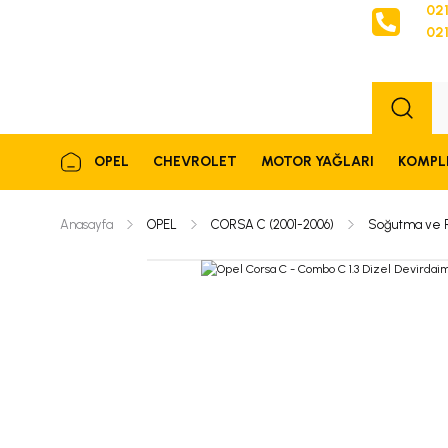
021
021
Sipariş
OPEL
CHEVROLET
MOTOR YAĞLARI
KOMPL
Anasayfa
OPEL
CORSA C (2001-2006)
Soğutma ve 