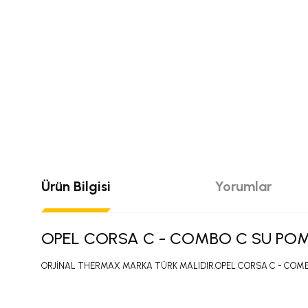
Ürün Bilgisi
Yorumlar
OPEL CORSA C - COMBO C SU POMP
ORJİNAL THERMAX MARKA TÜRK MALIDIR.OPEL CORSA C - COMBO 
Bu ürünün fiyat bilgisi, resim, ürün açıklamalarında ve diğer konular