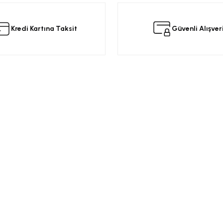
 ürüne ilk yorumu siz yapın!
Kredi Kartına Taksit
Güvenli Alışver
Yorum Yaz
Kurumsal
Alışveriş
a
Üyelik Sözleşmesi
Opel Yedek Par
Gizlilik ve Güvenlik
Opel Astra Yede
Ürün İade
Opel Corsa Yed
Gönder
Mesafeli Satış Sözleşmesi
Online Opel Par
İptal, İade Koşulları
Opel Insignia Y
Banka Hesap Bilgileri
Chevrolet Yedek
Garanti Koşulları
Motor Yağları