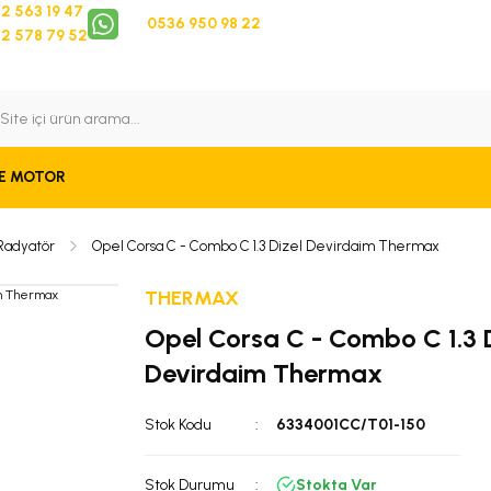
2 563 19 47
0536 950 98 22
2 578 79 52
 Takip
Bize Ulaşın
E MOTOR
Radyatör
Opel Corsa C - Combo C 1.3 Dizel Devirdaim Thermax
THERMAX
Opel Corsa C - Combo C 1.3 D
Devirdaim Thermax
Stok Kodu
6334001CC/T01-150
Stok Durumu
Stokta Var