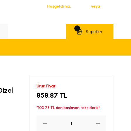
Hoşgeldiniz,
Giriş Yap
veya
Üye Ol
Teklif Al
Sepetim:
Ürün Fiyatı
izel
858,87 TL
*103,78 TL den başlayan taksitlerle!!