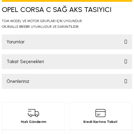
-2001)
OPEL CORSA C SAĞ AKS TASIYICI
-2011)
TÜM MODEL VE MOTOR GRUPLARI İÇİN UYGUNDUR.
ORJİNALLE BİREBİR UYUMLUDUR VE GARANTİLİDİR.
-)
Yorumlar
009-2017)
Taksit Seçenekleri
Bu ürüne ilk yorumu siz yapın!
3-2010)
Önerileriniz
-)
Yorum Yaz
Bu ürünün fiyat bilgisi, resim, ürün açıklamalarında ve diğer konularda
KA X
yetersiz gördüğünüz noktaları öneri formunu kullanarak tarafımıza
iletebilirsiniz.
Görüş ve önerileriniz için teşekkür ederiz.
2-)
Hızlı Gönderim
Kredi Kartına Taksit
Ürün resmi kalitesiz, bozuk veya görüntülenemiyor.
9-1995)