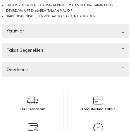
-2001)
TRİGER SETİ ORJİNAL BGA MARKA İNGİLİZ MALI 60.000 KM GARANTİLİDİR.
DEVİRDAİM AİRTEX MARKA İTALYAN MALIDIR.
X14XE, X16XE, X16XEL, BENZİNLİ MOTORLAR İÇİN UYGUNDUR.
-2011)
Yorumlar
-)
Taksit Seçenekleri
009-2017)
Bu ürüne ilk yorumu siz yapın!
3-2010)
Önerileriniz
Yorum Yaz
-)
Bu ürünün fiyat bilgisi, resim, ürün açıklamalarında ve diğer konularda
yetersiz gördüğünüz noktaları öneri formunu kullanarak tarafımıza
iletebilirsiniz.
KA X
Görüş ve önerileriniz için teşekkür ederiz.
Hızlı Gönderim
Kredi Kartına Taksit
2-)
Ürün resmi kalitesiz, bozuk veya görüntülenemiyor.
Ürün açıklamasında eksik bilgiler bulunuyor.
9-1995)