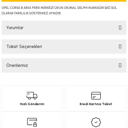
-2001)
OPEL CORSA B ARKA FREN MERKEZİ ÜRÜN ORJİNAL DELPHİ MARKADIR.SAĞ SOL
OLARAK FARKLILIK GÖSTERMEZ AYNIDIR.
-2011)
Yorumlar
-)
Taksit Seçenekleri
009-2017)
Bu ürüne ilk yorumu siz yapın!
3-2010)
Önerileriniz
Yorum Yaz
Bu ürünün fiyat bilgisi, resim, ürün açıklamalarında ve diğer konularda
-)
yetersiz gördüğünüz noktaları öneri formunu kullanarak tarafımıza
iletebilirsiniz.
KA X
Görüş ve önerileriniz için teşekkür ederiz.
Hızlı Gönderim
Kredi Kartına Taksit
2-)
Ürün resmi kalitesiz, bozuk veya görüntülenemiyor.
Ürün açıklamasında eksik bilgiler bulunuyor.
9-1995)
Ürün bilgilerinde hatalar bulunuyor.