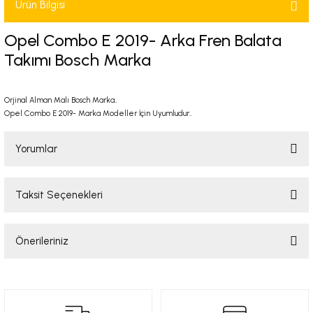
Ürün Bilgisi
-2001)
Opel Combo E 2019- Arka Fren Balata
-2011)
Takımı Bosch Marka
-)
Orjinal Alman Malı Bosch Marka..
Opel Combo E 2019- Marka Modeller İçin Uyumludur..
009-2017)
Yorumlar
3-2010)
-)
Taksit Seçenekleri
Bu ürüne ilk yorumu siz yapın!
KA X
Önerileriniz
Yorum Yaz
2-)
Bu ürünün fiyat bilgisi, resim, ürün açıklamalarında ve diğer konularda
yetersiz gördüğünüz noktaları öneri formunu kullanarak tarafımıza
iletebilirsiniz.
9-1995)