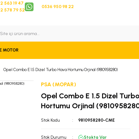
2 563 19 47
0536 950 98 22
2 578 79 52
 Takip
Bize Ulaşın
E MOTOR
Opel Combo E 1.5 Dizel Turbo Hava Hortumu Orjinal (9810958280)
PSA (MOPAR)
Opel Combo E 1.5 Dizel Turb
Hortumu Orjinal (981095828
Stok Kodu
9810958280-CME
Stok Durumu
Stokta Var