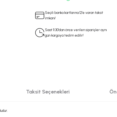
Seçili banka kartlarına 12’e varan taksit
imkanı!
Saat 11:30’dan önce verilen siparişler aynı
gün kargoya teslim edilir!
Taksit Seçenekleri
Öne
ludur.