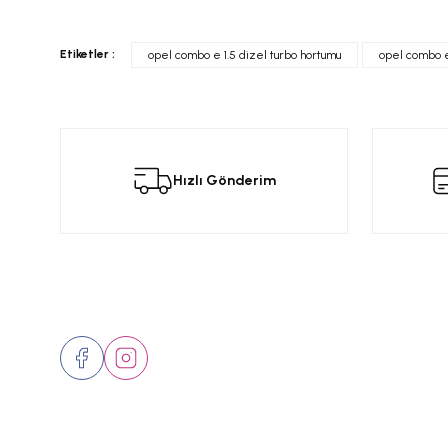
Bu ürünün fiyat bilgisi, resim, ürün açıklamalarında ve diğer konular
Görüş ve önerileriniz için teşekkür ederiz.
Bu
Etiketler :
opel combo e 1.5 dizel turbo hortumu
opel combo e
Ürün resmi kalitesiz, bozuk veya görüntülenemiyor.
Ürün açıklamasında eksik bilgiler bulunuyor.
Ürün bilgilerinde hatalar bulunuyor.
Hızlı Gönderim
Ürün fiyatı diğer sitelerden daha pahalı.
Bu ürüne benzer farklı alternatifler olmalı.
Bizi Takip Edin
Üyelik
Hakkımızd
İletişim
Markalar