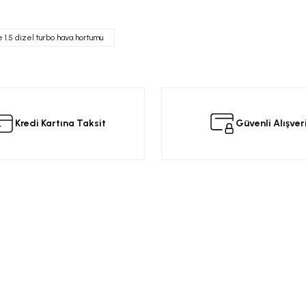
da yetersiz gördüğünüz noktaları öneri formunu kullanarak tarafımıza iletebilir
 ürüne ilk yorumu siz yapın!
 1.5 dizel turbo hava hortumu
Yorum Yaz
Kredi Kartına Taksit
Güvenli Alışver
Kurumsal
Alışveriş
a
Üyelik Sözleşmesi
Opel Yedek Par
Gönder
Gizlilik ve Güvenlik
Opel Astra Yede
Ürün İade
Opel Corsa Yed
Mesafeli Satış Sözleşmesi
Online Opel Par