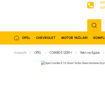
021
021
Sipariş
OPEL
CHEVROLET
MOTOR YAĞLARI
KOMPL
Anasayfa
OPEL
COMBO E (2019-)
Yakıt ve Egzos