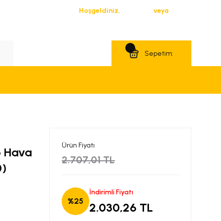
Hoşgeldiniz,
Giriş Yap
veya
Üye Ol
Teklif Al
Sepetim:
Ürün Fiyatı
o Hava
2.707,01 TL
0)
İndirimli Fiyatı
%25
2.030,26 TL