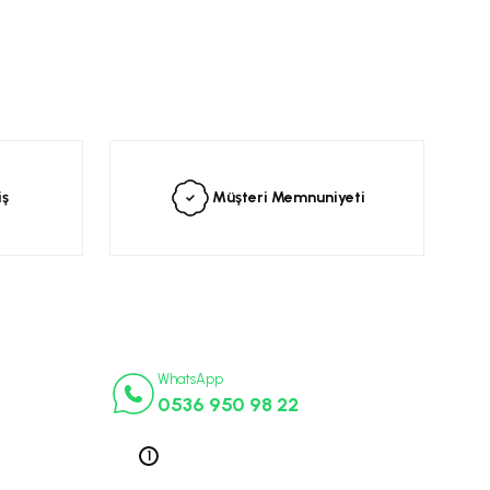
siniz.
iş
Müşteri Memnuniyeti
İletişim Numaraları
ça
WhatsApp
0536 950 98 22
k Parça
ek Parça
Telefon 1
0212 563 19 47
ça