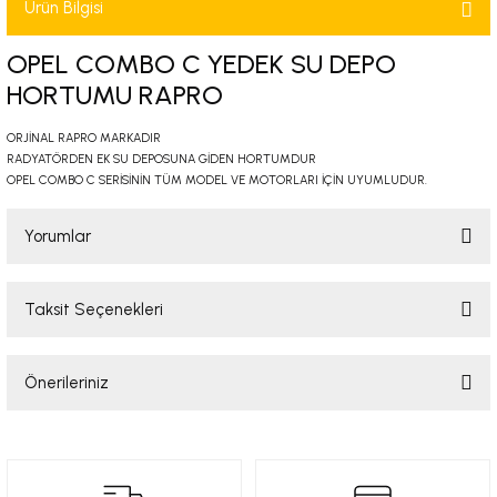
Ürün Bilgisi
-2001)
OPEL COMBO C YEDEK SU DEPO
-2011)
HORTUMU RAPRO
-)
ORJİNAL RAPRO MARKADIR
RADYATÖRDEN EK SU DEPOSUNA GİDEN HORTUMDUR
OPEL COMBO C SERİSİNİN TÜM MODEL VE MOTORLARI İÇİN UYUMLUDUR.
009-2017)
Yorumlar
3-2010)
-)
Taksit Seçenekleri
Bu ürüne ilk yorumu siz yapın!
KA X
Önerileriniz
Yorum Yaz
2-)
Bu ürünün fiyat bilgisi, resim, ürün açıklamalarında ve diğer konularda
yetersiz gördüğünüz noktaları öneri formunu kullanarak tarafımıza
iletebilirsiniz.
9-1995)