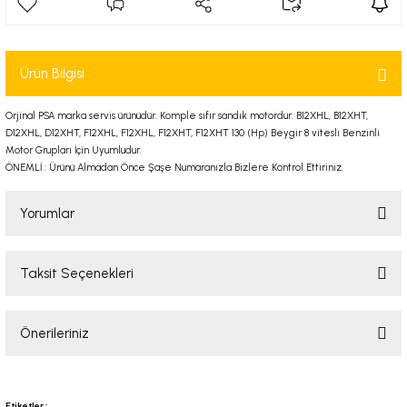
-2001)
-2011)
Ürün Bilgisi
-)
Orjinal PSA marka servis ürünüdür. Komple sıfır sandık motordur. B12XHL, B12XHT,
D12XHL, D12XHT, F12XHL, F12XHL, F12XHT, F12XHT 130 (Hp) Beygir 8 vitesli Benzinli
Motor Grupları İçin Uyumludur.
009-2017)
ÖNEMLİ : Ürünü Almadan Önce Şaşe Numaranızla Bizlere Kontrol Ettiriniz.
3-2010)
Yorumlar
-)
Taksit Seçenekleri
Bu ürüne ilk yorumu siz yapın!
KA X
Önerileriniz
Yorum Yaz
2-)
Bu ürünün fiyat bilgisi, resim, ürün açıklamalarında ve diğer konularda
yetersiz gördüğünüz noktaları öneri formunu kullanarak tarafımıza
9-1995)
Etiketler :