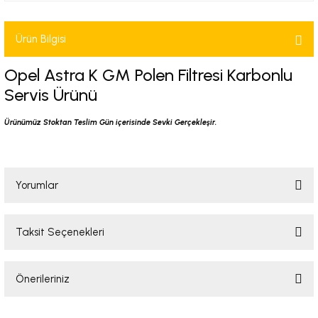
-2001)
Ürün Bilgisi
-2011)
Opel Astra K GM Polen Filtresi Karbonlu
-)
Servis Ürünü
009-2017)
Ürünümüz Stoktan Teslim Gün içerisinde Sevki Gerçekleşir.
3-2010)
Yorumlar
-)
Taksit Seçenekleri
KA X
Bu ürüne ilk yorumu siz yapın!
2-)
Önerileriniz
Yorum Yaz
9-1995)
Bu ürünün fiyat bilgisi, resim, ürün açıklamalarında ve diğer konularda