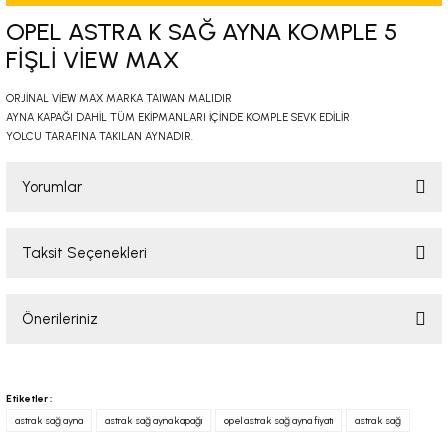
-2001)
OPEL ASTRA K SAĞ AYNA KOMPLE 5
FİŞLİ VİEW MAX
-2011)
ORJİNAL VİEW MAX MARKA TAIWAN MALIDIR
AYNA KAPAĞI DAHİL TÜM EKİPMANLARI İÇİNDE KOMPLE SEVK EDİLİR
-)
YOLCU TARAFINA TAKILAN AYNADIR.
009-2017)
Yorumlar
3-2010)
Taksit Seçenekleri
Bu ürüne ilk yorumu siz yapın!
-)
Önerileriniz
Yorum Yaz
KA X
Bu ürünün fiyat bilgisi, resim, ürün açıklamalarında ve diğer konularda
2-)
yetersiz gördüğünüz noktaları öneri formunu kullanarak tarafımıza
Etiketler :
iletebilirsiniz.
astra k sağ ayna
astra k sağ ayna kapağı
opel astra k sağ ayna fiyatı
astra k sağ
Görüş ve önerileriniz için teşekkür ederiz.
9-1995)