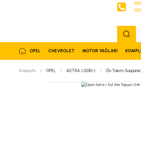
021
021
Sipariş
OPEL
CHEVROLET
MOTOR YAĞLARI
KOMPL
Anasayfa
OPEL
ASTRA J (2010-)
Ön Takım Süspansi