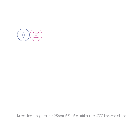
Ürün bilgilerinde hatalar bulunuyor.
Ürün fiyatı diğer sitelerden daha pahalı.
Bizi Takip Edin
Üyelik
Bu ürüne benzer farklı alternatifler olmalı.
Hakkımızd
İletişim
Markalar
© 2024 Tüm hakları saklıdır.
Kredi kartı bilgileriniz 256bit SSL Sertifikası ile %100 koruma altında