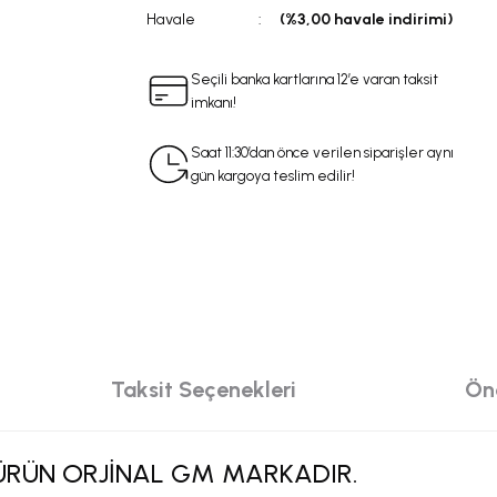
Havale
(%3,00 havale indirimi)
Seçili banka kartlarına 12’e varan taksit
imkanı!
Saat 11:30’dan önce verilen siparişler aynı
gün kargoya teslim edilir!
Taksit Seçenekleri
Öne
 ÜRÜN ORJİNAL GM MARKADIR.