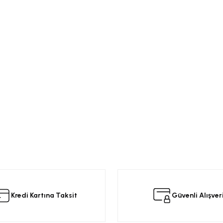
da yetersiz gördüğünüz noktaları öneri formunu kullanarak tarafımıza iletebilir
 ürüne ilk yorumu siz yapın!
Kredi Kartına Taksit
Güvenli Alışver
Yorum Yaz