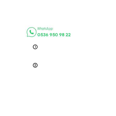
İletişim Numaraları
ça
WhatsApp
0536 950 98 22
k Parça
ek Parça
Telefon 1
0212 563 19 47
ça
edek Parça
Telefon 2
 Parça
0212 578 79 52