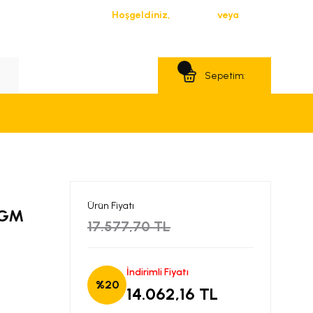
Hoşgeldiniz,
Giriş Yap
veya
Üye Ol
Teklif Al
Sepetim:
Ürün Fiyatı
ı GM
17.577,70 TL
İndirimli Fiyatı
%20
14.062,16 TL