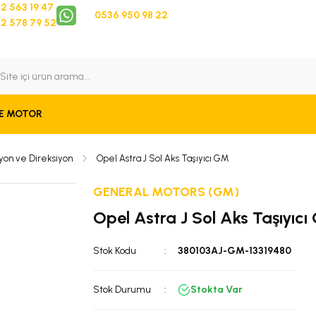
2 563 19 47
0536 950 98 22
2 578 79 52
 Takip
Bize Ulaşın
E MOTOR
yon ve Direksiyon
Opel Astra J Sol Aks Taşıyıcı GM
GENERAL MOTORS (GM)
Opel Astra J Sol Aks Taşıyıc
Stok Kodu
380103AJ-GM-13319480
Stok Durumu
Stokta Var