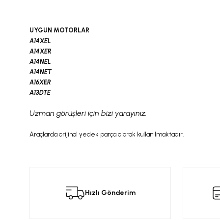
UYGUN MOTORLAR
A14XEL
A14XER
A14NEL
A14NET
A16XER
A13DTE
Uzman görüşleri için bizi yarayınız.
Araçlarda orijinal yedek parça olarak kullanılmaktadır.
Bu ürünün fiyat bilgisi, resim, ürün açıklamalarında ve diğer konular
Görüş ve önerileriniz için teşekkür ederiz.
Bu
Hızlı Gönderim
Ürün resmi kalitesiz, bozuk veya görüntülenemiyor.
Ürün açıklamasında eksik bilgiler bulunuyor.