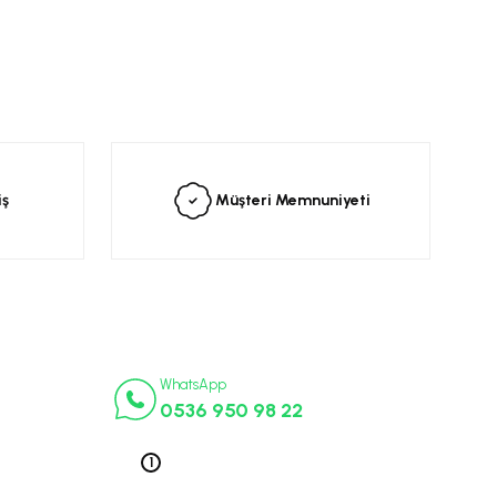
siniz.
iş
Müşteri Memnuniyeti
İletişim Numaraları
ça
WhatsApp
0536 950 98 22
k Parça
ek Parça
Telefon 1
0212 563 19 47
ça