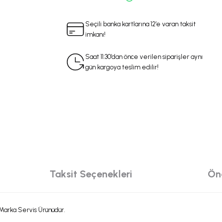
Seçili banka kartlarına 12’e varan taksit
imkanı!
Saat 11:30’dan önce verilen siparişler aynı
gün kargoya teslim edilir!
Taksit Seçenekleri
Öne
Marka Servis Ürünüdür.