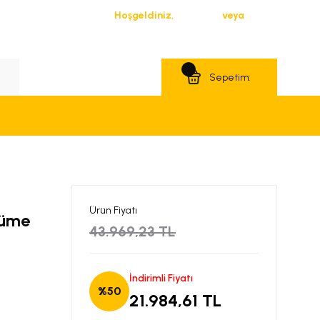
Hoşgeldiniz,
Giriş Yap
veya
Üye Ol
Teklif Al
Sepetim:
Ürün Fiyatı
Füme
43.969,23 TL
İndirimli Fiyatı
%50
21.984,61 TL