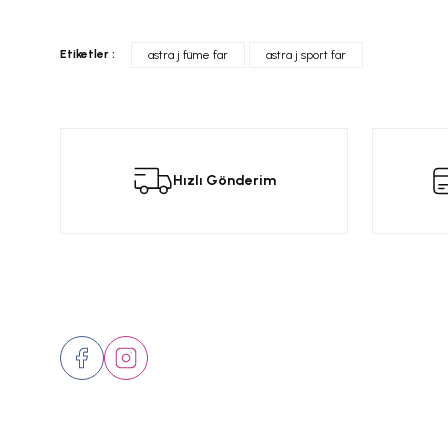
Bu ürünün fiyat bilgisi, resim, ürün açıklamalarında ve diğer konular
Görüş ve önerileriniz için teşekkür ederiz.
Bu
Etiketler :
astra j füme far
astra j sport far
Ürün resmi kalitesiz, bozuk veya görüntülenemiyor.
Ürün açıklamasında eksik bilgiler bulunuyor.
Ürün bilgilerinde hatalar bulunuyor.
Hızlı Gönderim
Ürün fiyatı diğer sitelerden daha pahalı.
Bu ürüne benzer farklı alternatifler olmalı.
Bizi Takip Edin
Üyelik
Hakkımızd
İletişim
Markalar