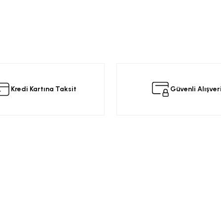
da yetersiz gördüğünüz noktaları öneri formunu kullanarak tarafımıza iletebilir
 ürüne ilk yorumu siz yapın!
Yorum Yaz
Kredi Kartına Taksit
Güvenli Alışver
Kurumsal
Alışveriş
a
Üyelik Sözleşmesi
Opel Yedek Par
Gönder
Gizlilik ve Güvenlik
Opel Astra Yede
Ürün İade
Opel Corsa Yed
Mesafeli Satış Sözleşmesi
Online Opel Par