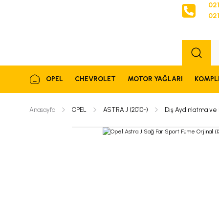
021
021
Sipariş
OPEL
CHEVROLET
MOTOR YAĞLARI
KOMPL
Anasayfa
OPEL
ASTRA J (2010-)
Dış Aydınlatma ve 