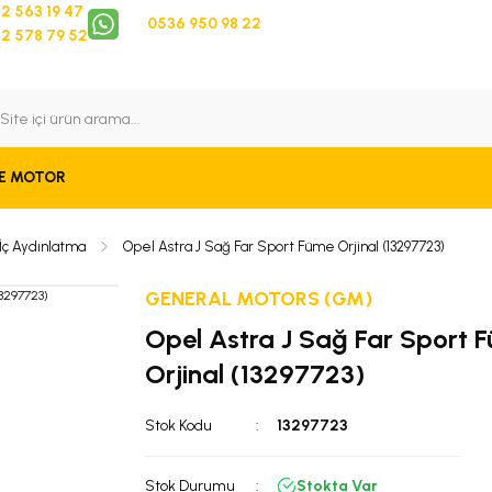
2 563 19 47
0536 950 98 22
2 578 79 52
 Takip
Bize Ulaşın
E MOTOR
İç Aydınlatma
Opel Astra J Sağ Far Sport Füme Orjinal (13297723)
GENERAL MOTORS (GM)
Opel Astra J Sağ Far Sport 
Orjinal (13297723)
Stok Kodu
13297723
Stok Durumu
Stokta Var