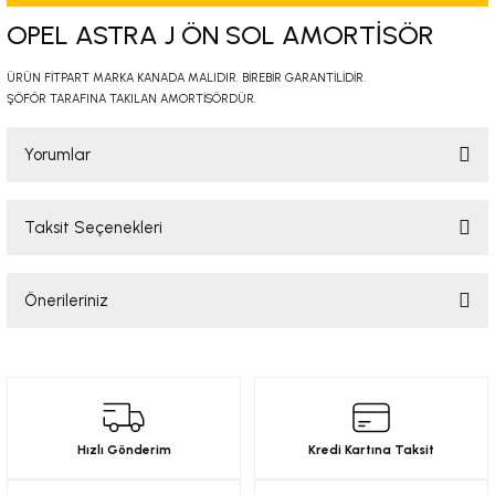
-2001)
OPEL ASTRA J ÖN SOL AMORTİSÖR
-2011)
ÜRÜN FİTPART MARKA KANADA MALIDIR. BİREBİR GARANTİLİDİR.
ŞÖFÖR TARAFINA TAKILAN AMORTİSÖRDÜR.
-)
Yorumlar
009-2017)
Taksit Seçenekleri
Bu ürüne ilk yorumu siz yapın!
3-2010)
Önerileriniz
-)
Yorum Yaz
Bu ürünün fiyat bilgisi, resim, ürün açıklamalarında ve diğer konularda
KA X
yetersiz gördüğünüz noktaları öneri formunu kullanarak tarafımıza
iletebilirsiniz.
Görüş ve önerileriniz için teşekkür ederiz.
2-)
Hızlı Gönderim
Kredi Kartına Taksit
Ürün resmi kalitesiz, bozuk veya görüntülenemiyor.
9-1995)