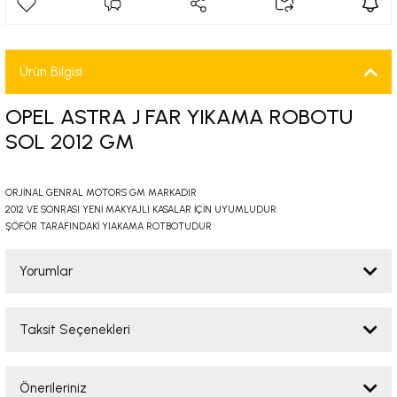
-2001)
-2011)
Ürün Bilgisi
-)
OPEL ASTRA J FAR YIKAMA ROBOTU
SOL 2012 GM
009-2017)
ORJİNAL GENRAL MOTORS GM MARKADIR
3-2010)
2012 VE SONRASI YENİ MAKYAJLI KASALAR İÇİN UYUMLUDUR.
ŞÖFÖR TARAFINDAKİ YIAKAMA ROTBOTUDUR
-)
Yorumlar
KA X
Taksit Seçenekleri
2-)
Bu ürüne ilk yorumu siz yapın!
9-1995)
Önerileriniz
Yorum Yaz