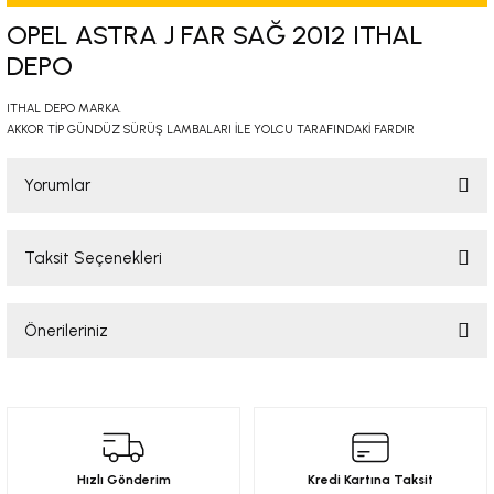
-2001)
OPEL ASTRA J FAR SAĞ 2012 ITHAL
DEPO
-2011)
ITHAL DEPO MARKA.
AKKOR TİP GÜNDÜZ SÜRÜŞ LAMBALARI İLE YOLCU TARAFINDAKİ FARDIR
-)
Yorumlar
009-2017)
3-2010)
Taksit Seçenekleri
Bu ürüne ilk yorumu siz yapın!
-)
Önerileriniz
Yorum Yaz
KA X
Bu ürünün fiyat bilgisi, resim, ürün açıklamalarında ve diğer konularda
yetersiz gördüğünüz noktaları öneri formunu kullanarak tarafımıza
2-)
iletebilirsiniz.
Görüş ve önerileriniz için teşekkür ederiz.
9-1995)
Hızlı Gönderim
Kredi Kartına Taksit