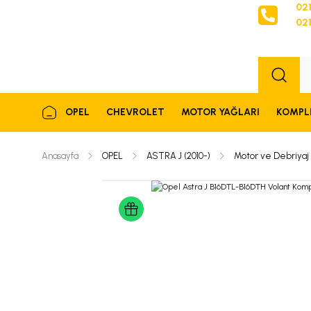
021
021
Sipariş
OPEL
CHEVROLET
MOTOR YAĞLARI
KOMPL
Anasayfa
OPEL
ASTRA J (2010-)
Motor ve Debriyaj