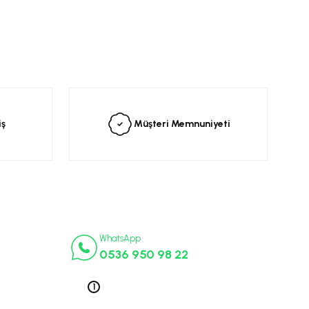
siniz.
iş
Müşteri Memnuniyeti
İletişim Numaraları
ça
WhatsApp
0536 950 98 22
k Parça
ek Parça
Telefon 1
0212 563 19 47
ça