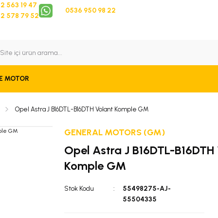
2 563 19 47
0536 950 98 22
2 578 79 52
 Takip
Bize Ulaşın
E MOTOR
Opel Astra J B16DTL-B16DTH Volant Komple GM
GENERAL MOTORS (GM)
Opel Astra J B16DTL-B16DTH 
Komple GM
Stok Kodu
55498275-AJ-
55504335