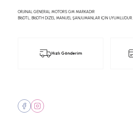
ORJİNAL GENERAL MOTORS GM MARKADIR
B16DTL, B16DTH DİZEL MANUEL ŞANJUMANLAR İÇİN UYUMLUDUR.
Bu ürünün fiyat bilgisi, resim, ürün açıklamalarında ve diğer konular
Görüş ve önerileriniz için teşekkür ederiz.
Bu
Hızlı Gönderim
Ürün resmi kalitesiz, bozuk veya görüntülenemiyor.
Ürün açıklamasında eksik bilgiler bulunuyor.
Ürün bilgilerinde hatalar bulunuyor.
Ürün fiyatı diğer sitelerden daha pahalı.
Bizi Takip Edin
Üyelik
Bu ürüne benzer farklı alternatifler olmalı.
Hakkımızd
İletişim
Markalar