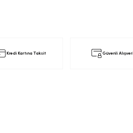
da yetersiz gördüğünüz noktaları öneri formunu kullanarak tarafımıza iletebilir
 ürüne ilk yorumu siz yapın!
Kredi Kartına Taksit
Güvenli Alışver
Yorum Yaz
Kurumsal
Alışveriş
a
Üyelik Sözleşmesi
Opel Yedek Par
Gizlilik ve Güvenlik
Opel Astra Yede
Ürün İade
Opel Corsa Yed
Gönder
Mesafeli Satış Sözleşmesi
Online Opel Par