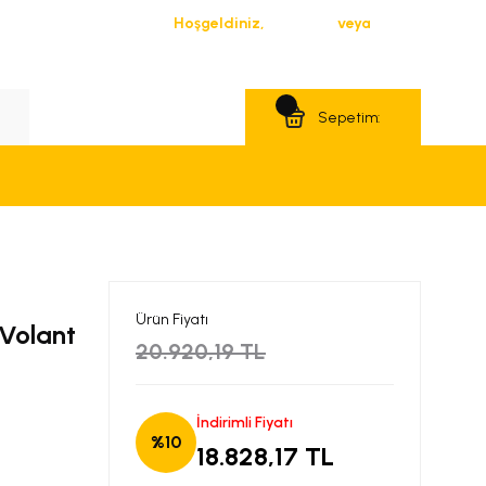
Hoşgeldiniz,
Giriş Yap
veya
Üye Ol
Teklif Al
Sepetim:
Ürün Fiyatı
Volant
20.920,19 TL
İndirimli Fiyatı
%10
18.828,17 TL