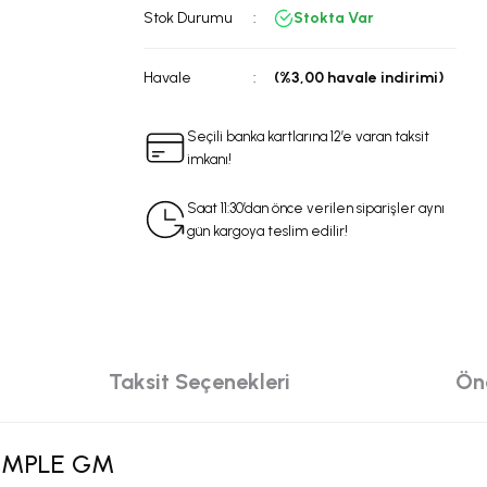
Stok Durumu
Stokta Var
Havale
(%3,00 havale indirimi)
Seçili banka kartlarına 12’e varan taksit
imkanı!
Saat 11:30’dan önce verilen siparişler aynı
gün kargoya teslim edilir!
Taksit Seçenekleri
Öne
KOMPLE GM