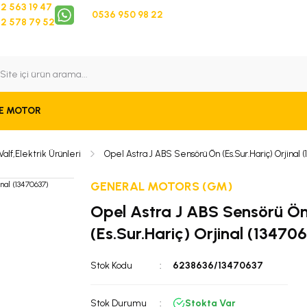
2 563 19 47
0536 950 98 22
2 578 79 52
 Takip
Bize Ulaşın
E MOTOR
lf,Elektrik Ürünleri
Opel Astra J ABS Sensörü Ön (Es.Sur.Hariç) Orjinal (
GENERAL MOTORS (GM)
Opel Astra J ABS Sensörü Ö
(Es.Sur.Hariç) Orjinal (13470
Stok Kodu
6238636/13470637
Stok Durumu
Stokta Var