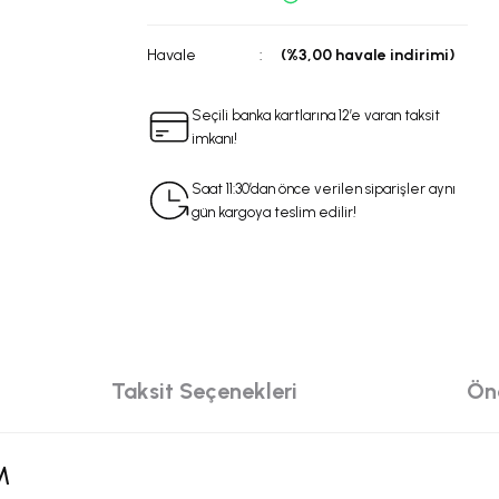
Havale
(%3,00 havale indirimi)
Seçili banka kartlarına 12’e varan taksit
imkanı!
Saat 11:30’dan önce verilen siparişler aynı
gün kargoya teslim edilir!
Taksit Seçenekleri
Öne
M