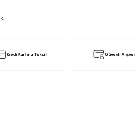
R.
da yetersiz gördüğünüz noktaları öneri formunu kullanarak tarafımıza iletebilir
 ürüne ilk yorumu siz yapın!
Kredi Kartına Taksit
Güvenli Alışver
Yorum Yaz
Kurumsal
Alışveriş
a
Üyelik Sözleşmesi
Opel Yedek Par
Gizlilik ve Güvenlik
Opel Astra Yede
Ürün İade
Opel Corsa Yed
Gönder
Mesafeli Satış Sözleşmesi
Online Opel Par