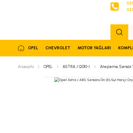
021
021
Sipariş
OPEL
CHEVROLET
MOTOR YAĞLARI
KOMPL
Anasayfa
OPEL
ASTRA J (2010-)
Ateşleme,Sensör,Va