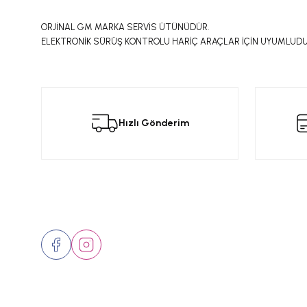
ORJİNAL GM MARKA SERVİS ÜTÜNÜDÜR.
ELEKTRONİK SÜRÜŞ KONTROLU HARİÇ ARAÇLAR İÇİN UYUMLUDU
Bu ürünün fiyat bilgisi, resim, ürün açıklamalarında ve diğer konular
Görüş ve önerileriniz için teşekkür ederiz.
Bu
Hızlı Gönderim
Ürün resmi kalitesiz, bozuk veya görüntülenemiyor.
Ürün açıklamasında eksik bilgiler bulunuyor.
Ürün bilgilerinde hatalar bulunuyor.
Ürün fiyatı diğer sitelerden daha pahalı.
Bizi Takip Edin
Üyelik
Bu ürüne benzer farklı alternatifler olmalı.
Hakkımızd
İletişim
Markalar