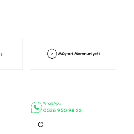
siniz.
iş
Müşteri Memnuniyeti
İletişim Numaraları
ça
WhatsApp
0536 950 98 22
k Parça
ek Parça
Telefon 1
0212 563 19 47
ça