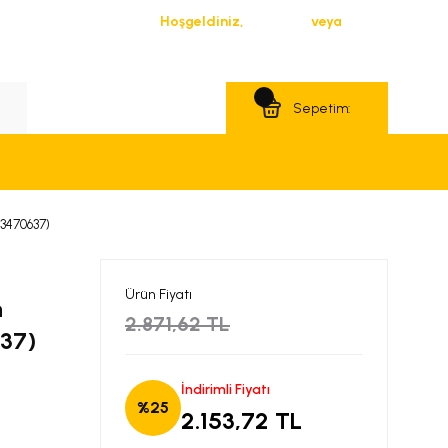
Hoşgeldiniz,
Giriş Yap
veya
Üye Ol
Teklif Al
Sepetim:
13470637)
Ürün Fiyatı
n
2.871,62 TL
637)
İndirimli Fiyatı
%25
2.153,72 TL