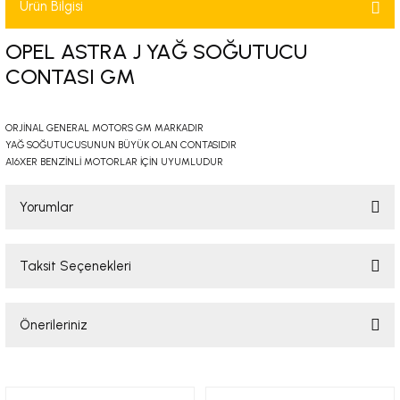
Ürün Bilgisi
-2001)
OPEL ASTRA J YAĞ SOĞUTUCU
-2011)
CONTASI GM
-)
ORJİNAL GENERAL MOTORS GM MARKADIR
YAĞ SOĞUTUCUSUNUN BÜYÜK OLAN CONTASIDIR
009-2017)
A16XER BENZİNLİ MOTORLAR İÇİN UYUMLUDUR
3-2010)
Yorumlar
-)
Taksit Seçenekleri
Bu ürüne ilk yorumu siz yapın!
KA X
Önerileriniz
Yorum Yaz
2-)
Bu ürünün fiyat bilgisi, resim, ürün açıklamalarında ve diğer konularda
yetersiz gördüğünüz noktaları öneri formunu kullanarak tarafımıza
9-1995)