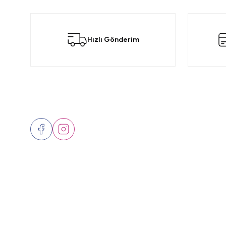
Bu ürünün fiyat bilgisi, resim, ürün açıklamalarında ve diğer konular
Görüş ve önerileriniz için teşekkür ederiz.
Bu
Hızlı Gönderim
Ürün resmi kalitesiz, bozuk veya görüntülenemiyor.
Ürün açıklamasında eksik bilgiler bulunuyor.
Ürün bilgilerinde hatalar bulunuyor.
Ürün fiyatı diğer sitelerden daha pahalı.
Bizi Takip Edin
Üyelik
Bu ürüne benzer farklı alternatifler olmalı.
Hakkımızd
İletişim
Markalar