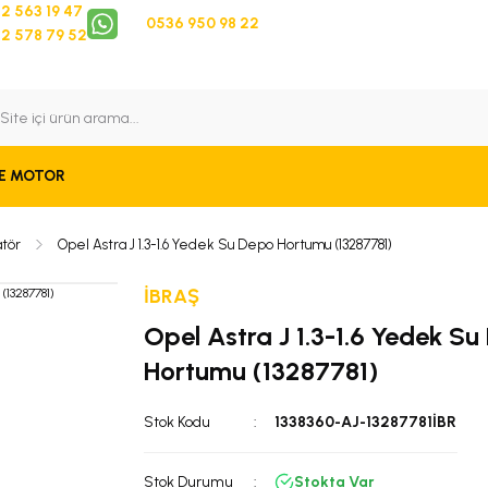
2 563 19 47
0536 950 98 22
2 578 79 52
 Takip
Bize Ulaşın
E MOTOR
tör
Opel Astra J 1.3-1.6 Yedek Su Depo Hortumu (13287781)
İBRAŞ
Opel Astra J 1.3-1.6 Yedek S
Hortumu (13287781)
Stok Kodu
1338360-AJ-13287781İBR
Stok Durumu
Stokta Var