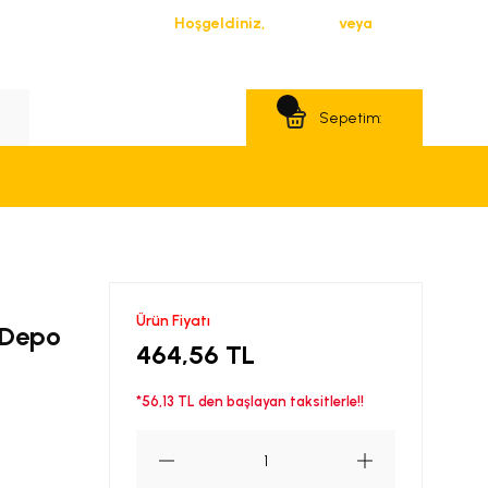
Hoşgeldiniz,
Giriş Yap
veya
Üye Ol
Teklif Al
Sepetim:
Ürün Fiyatı
u Depo
464,56 TL
*56,13 TL den başlayan taksitlerle!!