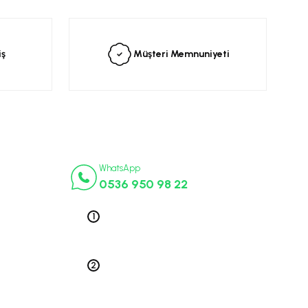
siniz.
iş
Müşteri Memnuniyeti
İletişim Numaraları
ça
WhatsApp
0536 950 98 22
k Parça
ek Parça
Telefon 1
0212 563 19 47
ça
edek Parça
Telefon 2
 Parça
0212 578 79 52