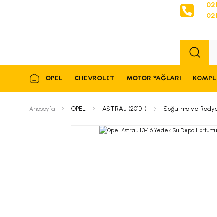
021
021
Sipariş
OPEL
CHEVROLET
MOTOR YAĞLARI
KOMPL
Anasayfa
OPEL
ASTRA J (2010-)
Soğutma ve Radya