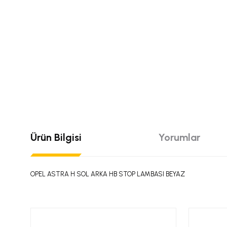
Ürün Bilgisi
Yorumlar
OPEL ASTRA H SOL ARKA HB STOP LAMBASI BEYAZ
Bu ürünün fiyat bilgisi, resim, ürün açıklamalarında ve diğer konular
Görüş ve önerileriniz için teşekkür ederiz.
Bu