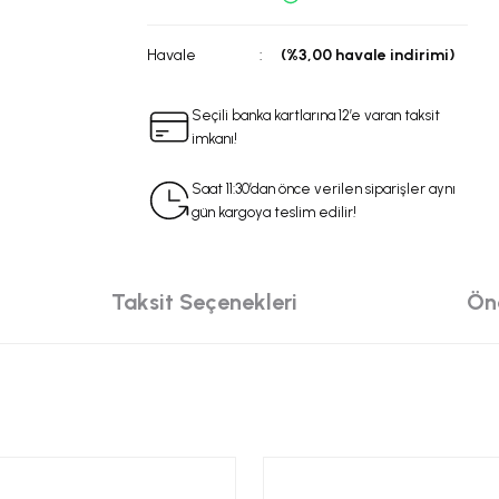
Havale
(%3,00 havale indirimi)
Seçili banka kartlarına 12’e varan taksit
imkanı!
Saat 11:30’dan önce verilen siparişler aynı
gün kargoya teslim edilir!
Taksit Seçenekleri
Öne
da yetersiz gördüğünüz noktaları öneri formunu kullanarak tarafımıza iletebilir
 ürüne ilk yorumu siz yapın!