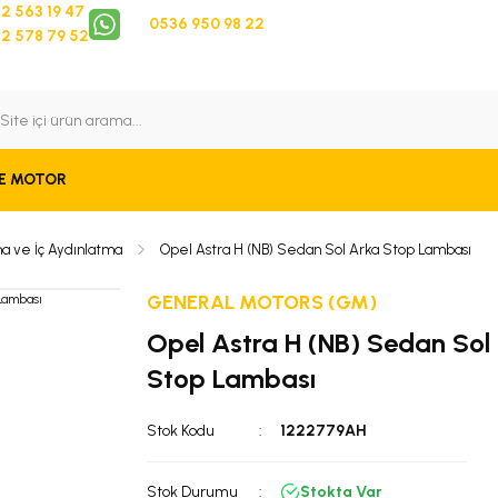
2 563 19 47
0536 950 98 22
2 578 79 52
 Takip
Bize Ulaşın
E MOTOR
ma ve İç Aydınlatma
Opel Astra H (NB) Sedan Sol Arka Stop Lambası
GENERAL MOTORS (GM)
Opel Astra H (NB) Sedan Sol
Stop Lambası
Stok Kodu
1222779AH
Stok Durumu
Stokta Var