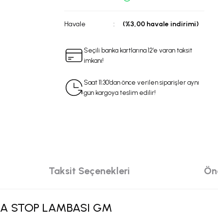
Havale
(%3,00 havale indirimi)
Seçili banka kartlarına 12’e varan taksit
imkanı!
Saat 11:30’dan önce verilen siparişler aynı
gün kargoya teslim edilir!
Taksit Seçenekleri
Öne
KA STOP LAMBASI GM