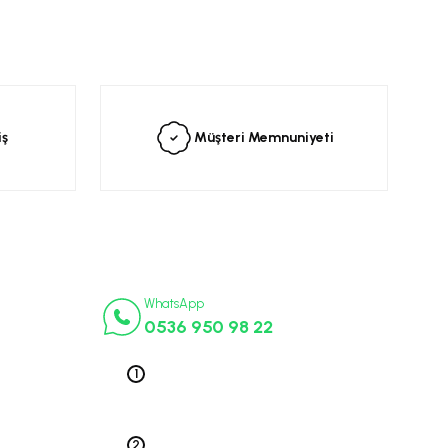
siniz.
iş
Müşteri Memnuniyeti
İletişim Numaraları
ça
WhatsApp
0536 950 98 22
k Parça
ek Parça
Telefon 1
0212 563 19 47
ça
edek Parça
Telefon 2