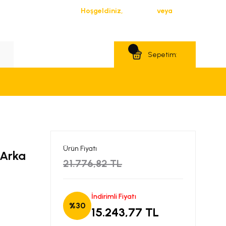
Hoşgeldiniz,
Giriş Yap
veya
Üye Ol
Teklif Al
Sepetim:
Ürün Fiyatı
 Arka
21.776,82 TL
İndirimli Fiyatı
%30
15.243,77 TL