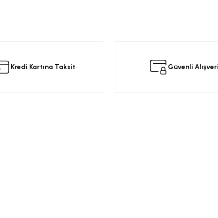
da yetersiz gördüğünüz noktaları öneri formunu kullanarak tarafımıza iletebilir
 ürüne ilk yorumu siz yapın!
Kredi Kartına Taksit
Güvenli Alışver
Yorum Yaz
Kurumsal
Alışveriş
a
Üyelik Sözleşmesi
Opel Yedek Par
Gizlilik ve Güvenlik
Opel Astra Yede
Ürün İade
Opel Corsa Yed
Gönder
Mesafeli Satış Sözleşmesi
Online Opel Par
İptal, İade Koşulları
Opel Insignia Y