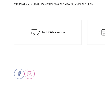
ORJİNAL GENERAL MOTORS GM MARKA SERVİS MALIDIR.
Bu ürünün fiyat bilgisi, resim, ürün açıklamalarında ve diğer konular
Görüş ve önerileriniz için teşekkür ederiz.
Bu
Hızlı Gönderim
Ürün resmi kalitesiz, bozuk veya görüntülenemiyor.
Ürün açıklamasında eksik bilgiler bulunuyor.
Ürün bilgilerinde hatalar bulunuyor.
Ürün fiyatı diğer sitelerden daha pahalı.
Bizi Takip Edin
Üyelik
Bu ürüne benzer farklı alternatifler olmalı.
Hakkımızd
İletişim
Markalar