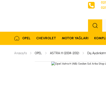
021
021
Sipariş
OPEL
CHEVROLET
MOTOR YAĞLARI
KOMPL
Anasayfa
OPEL
ASTRA H (2004-2012)
Dış Aydınlat