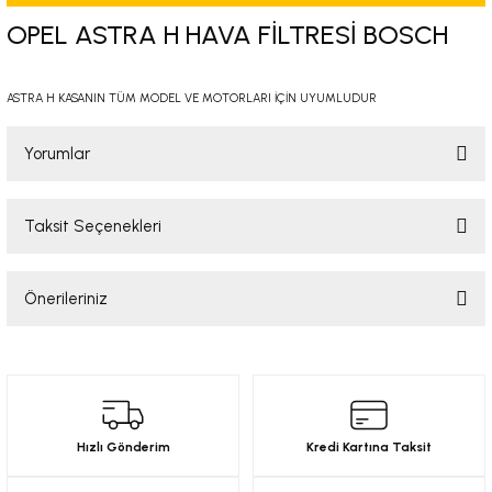
-2001)
OPEL ASTRA H HAVA FİLTRESİ BOSCH
-2011)
ASTRA H KASANIN TÜM MODEL VE MOTORLARI İÇİN UYUMLUDUR
-)
Yorumlar
009-2017)
Taksit Seçenekleri
Bu ürüne ilk yorumu siz yapın!
3-2010)
Önerileriniz
-)
Yorum Yaz
Bu ürünün fiyat bilgisi, resim, ürün açıklamalarında ve diğer konularda
KA X
yetersiz gördüğünüz noktaları öneri formunu kullanarak tarafımıza
iletebilirsiniz.
Görüş ve önerileriniz için teşekkür ederiz.
2-)
Hızlı Gönderim
Kredi Kartına Taksit
Ürün resmi kalitesiz, bozuk veya görüntülenemiyor.
9-1995)