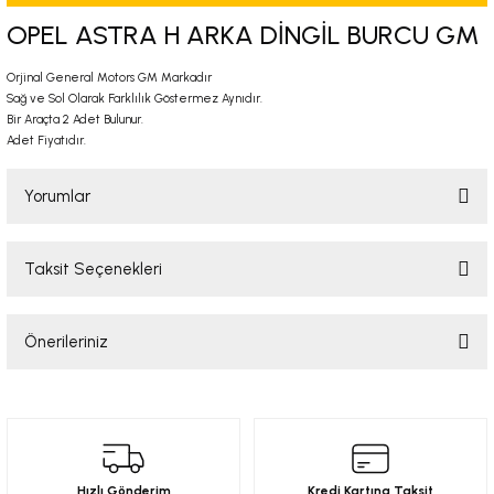
-2001)
OPEL ASTRA H ARKA DİNGİL BURCU GM
-2011)
Orjinal General Motors GM Markadır
Sağ ve Sol Olarak Farklılık Göstermez Aynıdır.
Bir Araçta 2 Adet Bulunur.
-)
Adet Fiyatıdır.
009-2017)
Yorumlar
3-2010)
Taksit Seçenekleri
Bu ürüne ilk yorumu siz yapın!
-)
Önerileriniz
Yorum Yaz
KA X
Bu ürünün fiyat bilgisi, resim, ürün açıklamalarında ve diğer konularda
yetersiz gördüğünüz noktaları öneri formunu kullanarak tarafımıza
2-)
iletebilirsiniz.
Görüş ve önerileriniz için teşekkür ederiz.
9-1995)
Hızlı Gönderim
Kredi Kartına Taksit