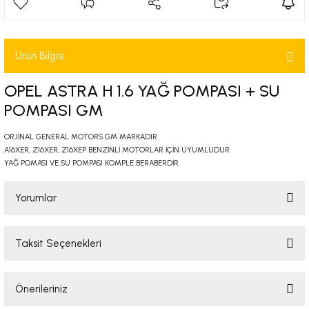
-2001)
-2011)
Ürün Bilgisi
-)
OPEL ASTRA H 1.6 YAĞ POMPASI + SU
POMPASI GM
009-2017)
ORJİNAL GENERAL MOTORS GM MARKADIR
A16XER, Z16XER, Z16XEP BENZİNLİ MOTORLAR İÇİN UYUMLUDUR
3-2010)
YAĞ POMASI VE SU POMPASI KOMPLE BERABERDİR.
-)
Yorumlar
KA X
Taksit Seçenekleri
Bu ürüne ilk yorumu siz yapın!
2-)
Önerileriniz
Yorum Yaz
9-1995)