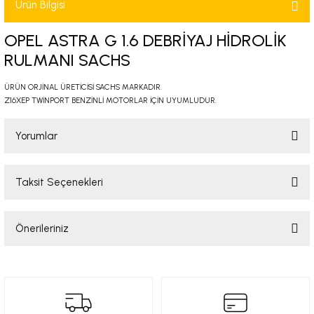
Ürün Bilgisi
-2001)
OPEL ASTRA G 1.6 DEBRİYAJ HİDROLİK
-2011)
RULMANI SACHS
-)
ÜRÜN ORJİNAL ÜRETİCİSİ SACHS MARKADIR.
Z16XEP TWİNPORT BENZİNLİ MOTORLAR İÇİN UYUMLUDUR.
009-2017)
Yorumlar
3-2010)
Taksit Seçenekleri
Bu ürüne ilk yorumu siz yapın!
-)
Önerileriniz
KA X
Yorum Yaz
Bu ürünün fiyat bilgisi, resim, ürün açıklamalarında ve diğer konularda
2-)
yetersiz gördüğünüz noktaları öneri formunu kullanarak tarafımıza
iletebilirsiniz.
Görüş ve önerileriniz için teşekkür ederiz.
9-1995)