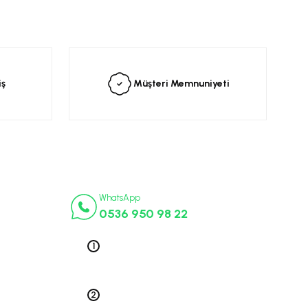
siniz.
iş
Müşteri Memnuniyeti
İletişim Numaraları
ça
WhatsApp
0536 950 98 22
k Parça
ek Parça
Telefon 1
0212 563 19 47
ça
edek Parça
Telefon 2
 Parça