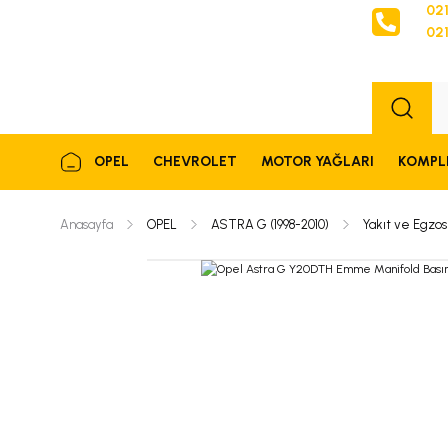
021
021
Sipariş
OPEL
CHEVROLET
MOTOR YAĞLARI
KOMPL
Anasayfa
OPEL
ASTRA G (1998-2010)
Yakıt ve Egzos