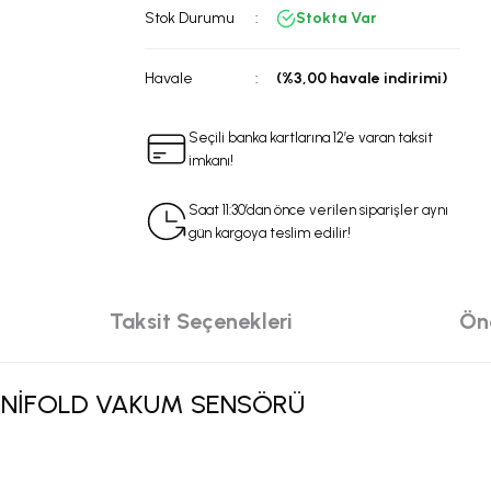
Stok Durumu
Stokta Var
Havale
(%3,00 havale indirimi)
Seçili banka kartlarına 12’e varan taksit
imkanı!
Saat 11:30’dan önce verilen siparişler aynı
gün kargoya teslim edilir!
Taksit Seçenekleri
Öne
ANİFOLD VAKUM SENSÖRÜ