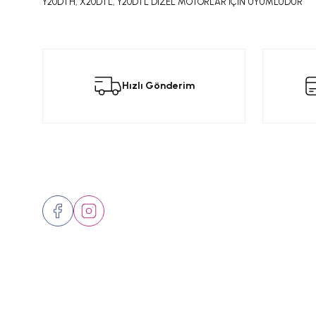
Y20DTH, X20DTL, Y20DTL DİZEL MOTORLAR İÇİN UYUMLUDUR
Bu ürünün fiyat bilgisi, resim, ürün açıklamalarında ve diğer konular
Görüş ve önerileriniz için teşekkür ederiz.
Bu
Hızlı Gönderim
Ürün resmi kalitesiz, bozuk veya görüntülenemiyor.
Ürün açıklamasında eksik bilgiler bulunuyor.
Ürün bilgilerinde hatalar bulunuyor.
Ürün fiyatı diğer sitelerden daha pahalı.
Bizi Takip Edin
Üyelik
Bu ürüne benzer farklı alternatifler olmalı.
Hakkımızd
İletişim
Markalar