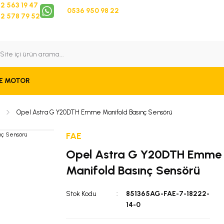
2 563 19 47
0536 950 98 22
2 578 79 52
 Takip
Bize Ulaşın
E MOTOR
Opel Astra G Y20DTH Emme Manifold Basınç Sensörü
FAE
Opel Astra G Y20DTH Emme
Manifold Basınç Sensörü
Stok Kodu
851365AG-FAE-7-18222-
14-0