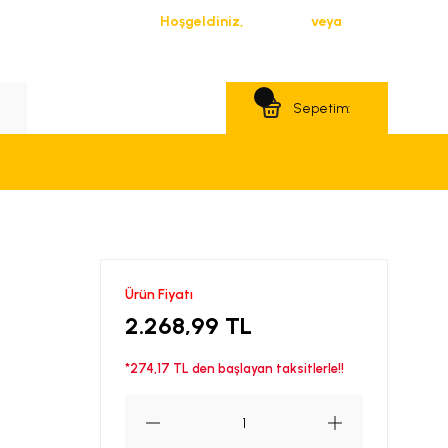
Hoşgeldiniz,
Giriş Yap
veya
Üye Ol
Teklif Al
Sepetim:
Ürün Fiyatı
2.268,99 TL
*274,17 TL den başlayan taksitlerle!!