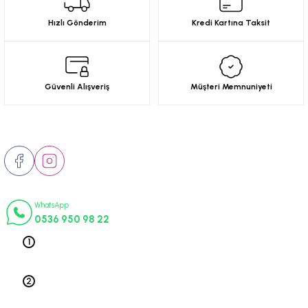
Görüş ve önerileriniz için teşekkür ederiz.
Hızlı Gönderim
Kredi Kartına Taksit
Ürün resmi kalitesiz, bozuk veya görüntülenemiyor.
Ürün açıklamasında eksik bilgiler bulunuyor.
Ürün bilgilerinde hatalar bulunuyor.
Güvenli Alışveriş
Müşteri Memnuniyeti
Ürün fiyatı diğer sitelerden daha pahalı.
Bu ürüne benzer farklı alternatifler olmalı.
Bizi Takip Edin
İletişim Numaraları
WhatsApp
Gönder
0536 950 98 22
Telefon 1
0212 563 19 47
Telefon 2
0212 578 79 52