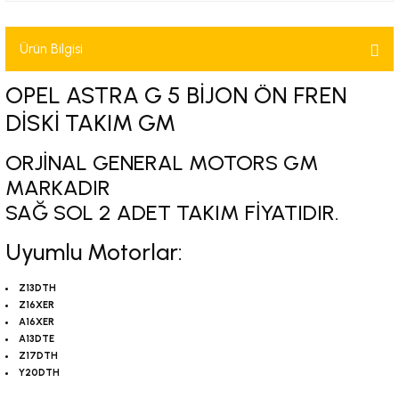
-2001)
Ürün Bilgisi
-2011)
OPEL ASTRA G 5 BİJON ÖN FREN
-)
DİSKİ TAKIM GM
009-2017)
ORJİNAL GENERAL MOTORS GM
MARKADIR
3-2010)
SAĞ SOL 2 ADET TAKIM FİYATIDIR.
Uyumlu Motorlar:
-)
Z13DTH
KA X
Z16XER
A16XER
2-)
A13DTE
Z17DTH
Y20DTH
9-1995)