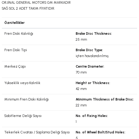
ORJİNAL GENERAL MOTORS GM MARKADIR
SAĞ SOL 2 ADET TAKIM FİYATIDIR.
6-2001)
Öznitellikler
02-2008)
Fren Diski Kalınlığı
Brake Disc Thickness:
25 mm
8-2004)
Fren Diski Tipi
Brake Disc Type:
içten havalandırılmış
5-)
Merkez Çapı
Centre Diameter:
70 mm
2-)
Yükseklik veya Kalınlık
Height or Thickness:
42 mm
-1993)
Minimum Fren Diski Kalınlığı
Minimum Thickness of Brake Disc:
22 mm
-2003)
Sabitleme Deliği Sayısı
No. of Fixing Holes:
1
3-)
Tekerlek Cıvatası / Saplama Deliği Sayısı
No. of Wheel Bolt/Stud Holes:
5