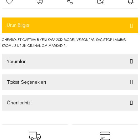
-2001)
-2011)
Ürün Bilgisi
-)
CHEVROLET CAPTİVA B YENİ KASA 2012 MODEL VE SONRASI SAĞ STOP LAMBASI
KROMLU ÜRÜN ORJİNAL GM MARKADIR.
009-2017)
Yorumlar
3-2010)
Taksit Seçenekleri
Bu ürüne ilk yorumu siz yapın!
-)
Önerileriniz
KA X
Yorum Yaz
Bu ürünün fiyat bilgisi, resim, ürün açıklamalarında ve diğer konularda
2-)
yetersiz gördüğünüz noktaları öneri formunu kullanarak tarafımıza
iletebilirsiniz.
Görüş ve önerileriniz için teşekkür ederiz.
9-1995)