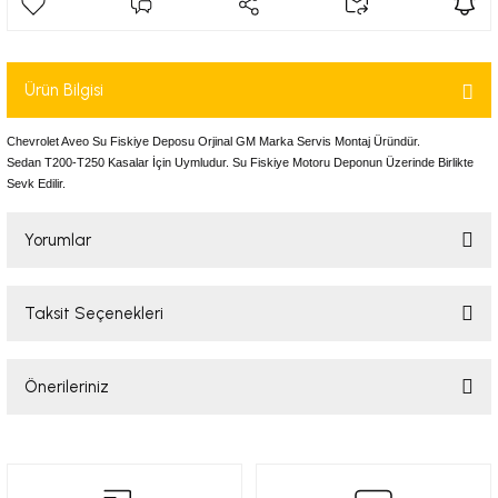
-2001)
-2011)
Ürün Bilgisi
-)
Chevrolet Aveo Su Fiskiye Deposu Orjinal GM Marka Servis Montaj Üründür.
Sedan T200-T250 Kasalar İçin Uymludur. Su Fiskiye Motoru Deponun Üzerinde Birlikte
Sevk Edilir.
009-2017)
Yorumlar
3-2010)
-)
Taksit Seçenekleri
Bu ürüne ilk yorumu siz yapın!
KA X
Önerileriniz
Yorum Yaz
2-)
Bu ürünün fiyat bilgisi, resim, ürün açıklamalarında ve diğer konularda
yetersiz gördüğünüz noktaları öneri formunu kullanarak tarafımıza
iletebilirsiniz.
9-1995)