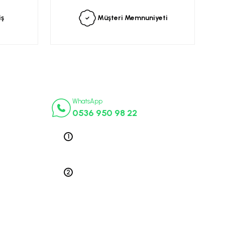
iş
Müşteri Memnuniyeti
İletişim Numaraları
ça
WhatsApp
0536 950 98 22
k Parça
ek Parça
Telefon 1
0212 563 19 47
ça
edek Parça
Telefon 2
 Parça
0212 578 79 52