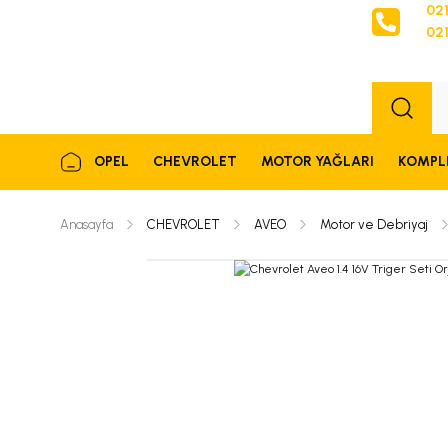
021
021
Sipariş
OPEL
CHEVROLET
MOTOR YAĞLARI
KOMPL
Anasayfa
CHEVROLET
AVEO
Motor ve Debriyaj