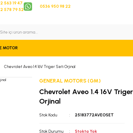
2 563 19 47
0536 950 98 22
2 578 79 52
 Takip
Bize Ulaşın
E MOTOR
Chevrolet Aveo 1.4 16V Triger Seti Orjinal
GENERAL MOTORS (GM)
Chevrolet Aveo 1.4 16V Triger
Orjinal
Stok Kodu
25183772AVEOSET
Stok Durumu
Stokta Yok