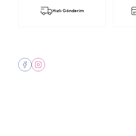
Hızlı Gönderim
Ürün resmi kalitesiz, bozuk veya görüntülenemiyor.
Ürün açıklamasında eksik bilgiler bulunuyor.
Ürün bilgilerinde hatalar bulunuyor.
Ürün fiyatı diğer sitelerden daha pahalı.
Bizi Takip Edin
Üyelik
Bu ürüne benzer farklı alternatifler olmalı.
Hakkımızd
İletişim
Markalar