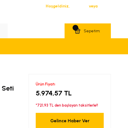
Hoşgeldiniz,
Giriş Yap
veya
Üye Ol
Teklif Al
Sepetim:
Ürün Fiyatı
 Seti
5.974,57 TL
*721,93 TL den başlayan taksitlerle!!
Gelince Haber Ver