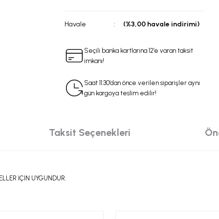
Havale
(%3,00 havale indirimi)
Seçili banka kartlarına 12’e varan taksit
imkanı!
Saat 11:30’dan önce verilen siparişler aynı
gün kargoya teslim edilir!
Taksit Seçenekleri
Öne
ELLER İÇİN UYGUNDUR.
da yetersiz gördüğünüz noktaları öneri formunu kullanarak tarafımıza iletebilir
 ürüne ilk yorumu siz yapın!