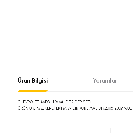
Ürün Bilgisi
Yorumlar
CHEVROLET AVEO 1.4 16 VALF TRİGER SETİ
ÜRÜN ORJİNAL KENDİ EKİPMANIDIR KORE MALIDIR.2006-2009 MOD
Bu ürünün fiyat bilgisi, resim, ürün açıklamalarında ve diğer konular
Görüş ve önerileriniz için teşekkür ederiz.
Bu