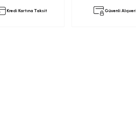
Kredi Kartına Taksit
Güvenli Alışver
Yorum Yaz
Kurumsal
Alışveriş
a
Üyelik Sözleşmesi
Opel Yedek Par
Gizlilik ve Güvenlik
Opel Astra Yede
Ürün İade
Opel Corsa Yed
Gönder
Mesafeli Satış Sözleşmesi
Online Opel Par
İptal, İade Koşulları
Opel Insignia Y
Banka Hesap Bilgileri
Chevrolet Yedek
Garanti Koşulları
Motor Yağları