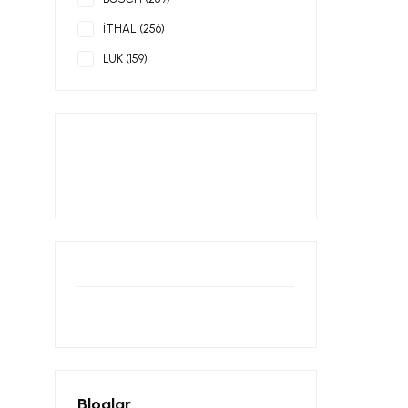
İTHAL (256)
LUK (159)
FILTRON (111)
FAE (99)
ELRİNG (96)
EUROREPAR (89)
TOPRAN (87)
victor reinz (79)
TAP (76)
DEPO (73)
YTT (72)
INA (70)
SACHS (67)
Bloglar