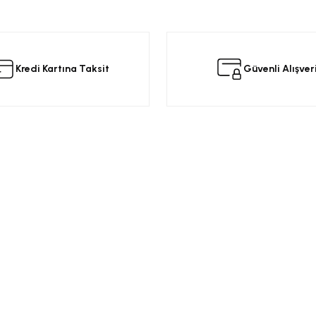
Kredi Kartına Taksit
Güvenli Alışver
Kurumsal
Alışveriş
a
Üyelik Sözleşmesi
Opel Yedek Par
Gizlilik ve Güvenlik
Opel Astra Yede
Ürün İade
Opel Corsa Yed
Mesafeli Satış Sözleşmesi
Online Opel Par
İptal, İade Koşulları
Opel Insignia Y
Banka Hesap Bilgileri
Chevrolet Yedek