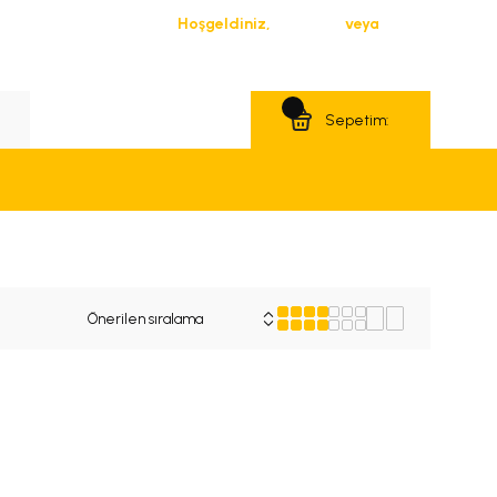
Hoşgeldiniz,
Giriş Yap
veya
Üye Ol
Teklif Al
Sepetim: