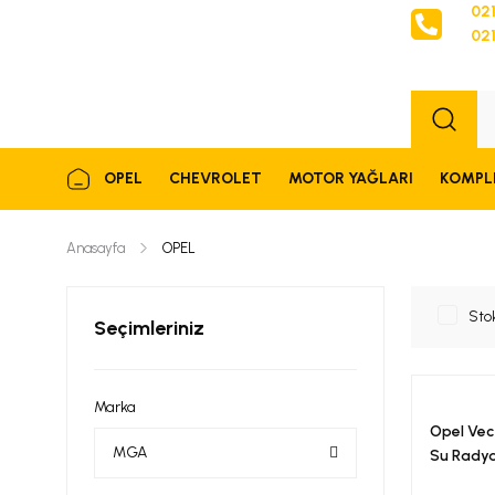
021
021
Sipariş
OPEL
CHEVROLET
MOTOR YAĞLARI
KOMPL
Anasayfa
OPEL
Sto
Seçimleriniz
Marka
Opel Vect
MGA
Su Radya