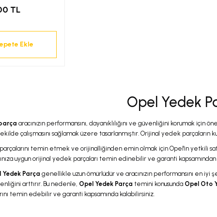
00 TL
epete Ekle
Opel Yedek P
 parça
aracınızın performansını, dayanıklılığını ve güvenliğini korumak için ön
şekilde çalışmasını sağlamak üzere tasarlanmıştır. Orijinal yedek parçaların ku
rçalarını temin etmek ve orijinalliğinden emin olmak için Opel'in yetkili sat
ınıza uygun orijinal yedek parçaları temin edinebilir ve garanti kapsamından f
el Yedek Parça
genellikle uzun ömürlüdür ve aracınızın performansını en iyi şek
enliğini arttırır. Bu nedenle,
Opel Yedek Parça
temini konusunda
Opel Oto 
ını temin edebilir ve garanti kapsamında kalabilirsiniz.