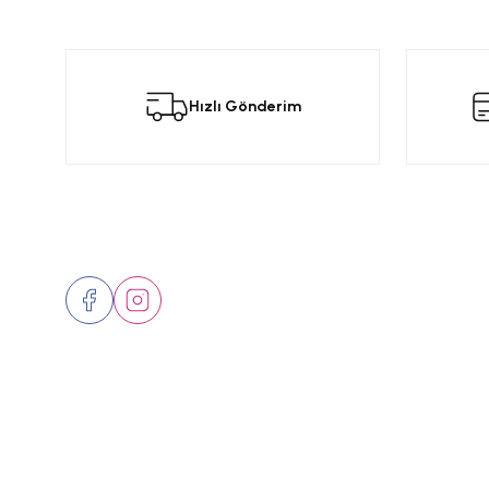
TRW (39)
BGA (32)
RAPRO (31)
Hızlı Gönderim
FTE (29)
Monreo (27)
MANN (24)
Bizi Takip Edin
Üyelik
PRASCO (24)
OEM (23)
Hakkımızd
Inwells (21)
İletişim
MAYSAN (21)
Markalar
Continental (18)
SKF (18)
GAUTOPARTS (17)