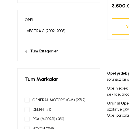
3.500,
OPEL
S
VECTRA C (2002-2008)
Tüm Kategoriler
Opel yedek
Tüm Markalar
sorunsuz bir 
Opel yedek pa
şekilde, arac
GENERAL MOTORS (GM) (2749)
Orijinal Op
uzatır ve güv
DELPHİ (311)
Opel parçalar
PSA (MOPAR) (280)
BOSCH (259)