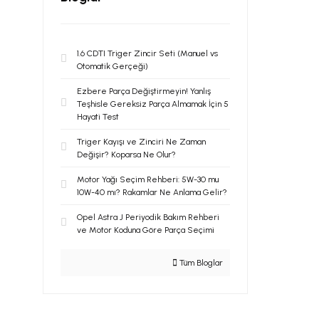
HELLA (64)
GATES (61)
1.6 CDTI Triger Zincir Seti (Manuel vs
FEBİ (57)
Otomatik Gerçeği)
AYD (54)
Ezbere Parça Değiştirmeyin! Yanlış
M.MARELLİ (53)
Teşhisle Gereksiz Parça Almamak İçin 5
Hayati Test
PİERBURG (53)
Triger Kayışı ve Zinciri Ne Zaman
DK (48)
Değişir? Koparsa Ne Olur?
BEHR (47)
Motor Yağı Seçim Rehberi: 5W-30 mu
10W-40 mı? Rakamlar Ne Anlama Gelir?
VALEO (45)
Opel Astra J Periyodik Bakım Rehberi
VEKA (45)
ve Motor Koduna Göre Parça Seçimi
KALE (43)
Tüm Bloglar
VİEW MAX (43)
WABEN (42)
BSG (40)