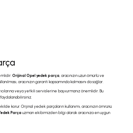
arça
emlidir.
Orijinal Opel yedek parça
, aracınızın uzun ömürlü ve
llanılması, aracınızın garanti kapsamında kalmasını da sağlar.
ıcılarına veya yetkili servislerine başvurmanız önemlidir. Bu
aydalanabilirsiniz.
ilde korur. Orijinal yedek parçaların kullanımı, aracınızın ömrünü
Yedek Parça
uzman ekibimizden bilgi alarak aracınıza en uygun