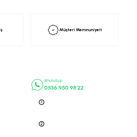
iş
Müşteri Memnuniyeti
İletişim Numaraları
ça
WhatsApp
0536 950 98 22
k Parça
ek Parça
Telefon 1
0212 563 19 47
ça
edek Parça
Telefon 2
 Parça
0212 578 79 52