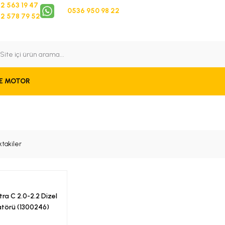
2 563 19 47
0536 950 98 22
2 578 79 52
 Takip
Bize Ulaşın
E MOTOR
ktakiler
ra C 2.0-2.2 Dizel
törü (1300246)